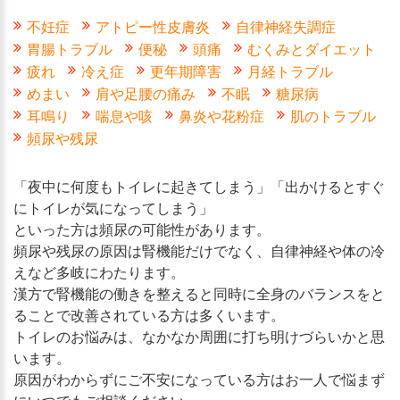
不妊症
アトピー性皮膚炎
自律神経失調症
胃腸トラブル
便秘
頭痛
むくみとダイエット
疲れ
冷え症
更年期障害
月経トラブル
めまい
肩や足腰の痛み
不眠
糖尿病
耳鳴り
喘息や咳
鼻炎や花粉症
肌のトラブル
頻尿や残尿
「夜中に何度もトイレに起きてしまう」「出かけるとすぐ
にトイレが気になってしまう」
といった方は頻尿の可能性があります。
頻尿や残尿の原因は腎機能だけでなく、自律神経や体の冷
えなど多岐にわたります。
漢方で腎機能の働きを整えると同時に全身のバランスをと
ることで改善されている方は多くいます。
トイレのお悩みは、なかなか周囲に打ち明けづらいかと思
います。
原因がわからずにご不安になっている方はお一人で悩まず