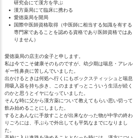
研究会にて漢方を学ぶ
漢方薬局にて臨床に携わる
愛徳薬局を開局
国際中医師資格取得（中医師に相当する知識を有する
専門家であることを認める資格であり医師資格ではあ
りません）
愛徳薬局の店主の金子と申します。
私は今でこそ健康そのものですが、幼少期は喘息・アレル
ギー性鼻炎に苦しんでいました。
出かけるときは何処へ行くにもボックスティッシュと喘息
用吸入器を持ち歩き、このままずっとこういう生活が続く
のかと思うとイヤになっていました。
そんな時に父から漢方薬について教えてもらい思い切って
飲み始めることにしました。
するとあんなに手放すことが出来なかった物が中学の終わ
りごろには、手ぶらで外出しても平気なまでになりまし
た。
高校に入り進路を決めることとなった時には、漢方につい