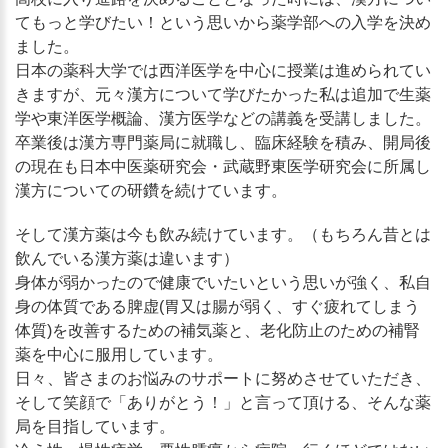
てもっと学びたい！という思いから薬学部への入学を決め
ました。
日本の薬科大学では西洋医学を中心に授業は進められてい
きますが、元々漢方について学びたかった私は追加で生薬
学や東洋医学概論、漢方医学などの講義を受講しました。
卒業後は漢方専門薬局に就職し、臨床経験を積み、開局後
の現在も日本中医薬研究会・武蔵野東医学研究会に所属し
漢方についての研鑽を続けています。
そして漢方薬は今も飲み続けています。（もちろん昔とは
飲んでいる漢方薬は違います）
身体が弱かったので健康でいたいという思いが強く、私自
身の体質である脾虚(胃又は腸が弱く、すぐ疲れてしまう
体質)を改善するための補気薬と、老化防止のための補腎
薬を中心に服用しています。
日々、皆さまのお悩みのサポートに努めさせていただき、
そして笑顔で「ありがとう！」と言って頂ける、そんな薬
局を目指しています。